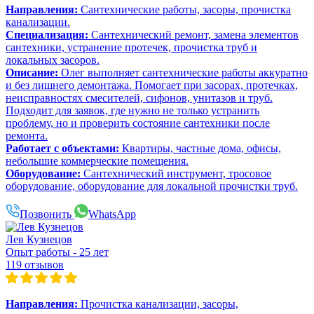
Направления:
Сантехнические работы, засоры, прочистка
канализации.
Специализация:
Сантехнический ремонт, замена элементов
сантехники, устранение протечек, прочистка труб и
локальных засоров.
Описание:
Олег выполняет сантехнические работы аккуратно
и без лишнего демонтажа. Помогает при засорах, протечках,
неисправностях смесителей, сифонов, унитазов и труб.
Подходит для заявок, где нужно не только устранить
проблему, но и проверить состояние сантехники после
ремонта.
Работает с объектами:
Квартиры, частные дома, офисы,
небольшие коммерческие помещения.
Оборудование:
Сантехнический инструмент, тросовое
оборудование, оборудование для локальной прочистки труб.
Позвонить
WhatsApp
Лев Кузнецов
Опыт работы - 25 лет
119 отзывов
Направления:
Прочистка канализации, засоры,