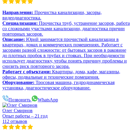
Направления:
Прочистка канализации, засоры,
видеодиагностика.
Специализация:
Прочистка труб, устранение засоров, работа
со сложными участками канализации, диагностика причин
повторных засоров.
Описание:
Юрий занимается прочисткой канализации в
квартирах, домах и коммерческих помещениях. Работает с
засорами разной сложности: от бытовых засоров в раковине
до плотных пробок в трубах и стояках. При необходимости
использует диагностику, чтобы понять причину проблемы и
снизить риск повторного засора.
Работает с объектами:
Квартиры, дома, кафе, магазины,
офисы, подвальные и технические помещения.
Оборудование:
Тросовая машина, гидродинамическая
установка, диагностическое оборудование.
Позвонить
WhatsApp
Олег Смирнов
Опыт работы – 21 год
112 отзывов