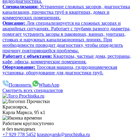
видеодиагностика.
Специализация:
Устранение сложных засоров, диагностика
канализации, прочистка труб в квартирах, домах и
коммерческих помещениях.
Описание:
Лев специализируется на сложных засорах и
аварийных ситуациях. Работает с трубами разного диаметра,
помогает устранить засоры в раковинах, ваннах, унитазах,
стояках и наружных канализационных линиях. При
необходимости проводит диагностику, чтобы определить
причину повторяющейся проблемы.
Работает с объектами:
Квартиры, частные дома, рестораны,
кафе, офисы, коммерческие помещения.
Оборудование:
Тросовая машина, гидродинамическая
установка, оборудование для диагностики труб.
Позвонить
WhatsApp
Смотреть всех специалистов
Красноярск
,
Карла Маркса, 95 к1
Работаем
круглосуточно
и без выходных
+7 929 778 5452
krasnoyarsk@prochistka.ru