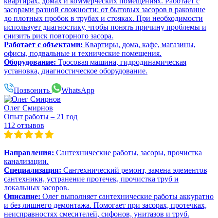
квартирах, домах и коммерческих помещениях. Работает с
засорами разной сложности: от бытовых засоров в раковине
до плотных пробок в трубах и стояках. При необходимости
использует диагностику, чтобы понять причину проблемы и
снизить риск повторного засора.
Работает с объектами:
Квартиры, дома, кафе, магазины,
офисы, подвальные и технические помещения.
Оборудование:
Тросовая машина, гидродинамическая
установка, диагностическое оборудование.
Позвонить
WhatsApp
Олег Смирнов
Опыт работы – 21 год
112 отзывов
Направления:
Сантехнические работы, засоры, прочистка
канализации.
Специализация:
Сантехнический ремонт, замена элементов
сантехники, устранение протечек, прочистка труб и
локальных засоров.
Описание:
Олег выполняет сантехнические работы аккуратно
и без лишнего демонтажа. Помогает при засорах, протечках,
неисправностях смесителей, сифонов, унитазов и труб.