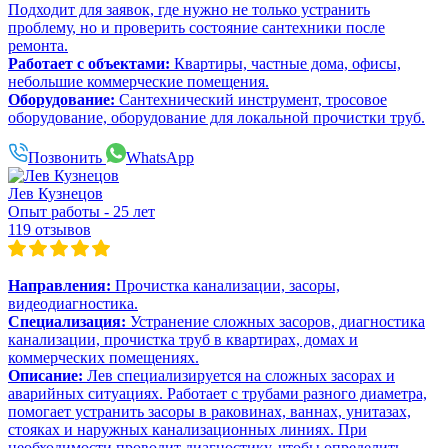
Подходит для заявок, где нужно не только устранить
проблему, но и проверить состояние сантехники после
ремонта.
Работает с объектами:
Квартиры, частные дома, офисы,
небольшие коммерческие помещения.
Оборудование:
Сантехнический инструмент, тросовое
оборудование, оборудование для локальной прочистки труб.
Позвонить
WhatsApp
Лев Кузнецов
Опыт работы - 25 лет
119 отзывов
Направления:
Прочистка канализации, засоры,
видеодиагностика.
Специализация:
Устранение сложных засоров, диагностика
канализации, прочистка труб в квартирах, домах и
коммерческих помещениях.
Описание:
Лев специализируется на сложных засорах и
аварийных ситуациях. Работает с трубами разного диаметра,
помогает устранить засоры в раковинах, ваннах, унитазах,
стояках и наружных канализационных линиях. При
необходимости проводит диагностику, чтобы определить